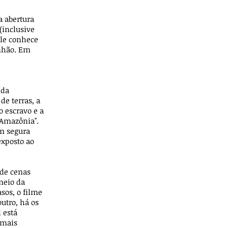
a abertura
(inclusive
ele conhece
inhão. Em
i
 da
e terras, a
o escravo e a
 Amazônia".
ém segura
exposto ao
 de cenas
meio da
sos, o filme
outro, há os
 está
 mais