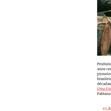
​Produz
anos ce
pioneir
brasilei
décadas
Uma Est
Fabiano
<< A