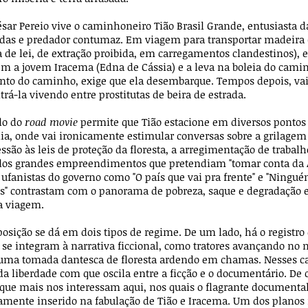
ésar Pereio vive o caminhoneiro Tião Brasil Grande, entusiasta d
adas e predador contumaz. Em viagem para transportar madeira 
 de lei, de extração proibida, em carregamentos clandestinos), 
m a jovem Iracema (Edna de Cássia) e a leva na boleia do cam
onto do caminho, exige que ela desembarque. Tempos depois, va
rá-la vivendo entre prostitutas de beira de estrada.
lo do
road movie
permite que Tião estacione em diversos pontos
a, onde vai ironicamente estimular conversas sobre a grilagem d
ssão às leis de proteção da floresta, a arregimentação de trabalh
 dos grandes empreendimentos que pretendiam "tomar conta da
 ufanistas do governo como "O país que vai pra frente" e "Ningu
ís" contrastam com o panorama de pobreza, saque e degradação 
a viagem.
posição se dá em dois tipos de regime. De um lado, há o registro
 se integram à narrativa ficcional, como tratores avançando no 
 uma tomada dantesca de floresta ardendo em chamas. Nesses ca
da liberdade com que oscila entre a ficção e o documentário. De 
 que mais nos interessam aqui, nos quais o flagrante documental
amente inserido na fabulação de Tião e Iracema. Um dos planos