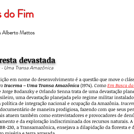
s do Fim
os Alberto Mattos
oresta devastada
 - Uma Transa Amazônica
uição em nome do desenvolvimento é a questão que move o clás
ro
Iracema – Uma Transa Amazônica
(1974). Como
Em Busca da
e Jorge Bodanzky e Orlando Senna trata de uma devastação plan
asileiro, uma devastação planejada pelo regime militar instalad
 política de integração nacional e ocupação da Amazônia.
Irace
e documentário de maneira prodigiosa, fazendo com que seus pe
ais atuem também como entrevistadores e provocadores de denú
mento e da exploração indiscriminada dos recursos naturais. A 
 BR-230, a Transamazônica, ensejava a dilapidação da floresta e 
ro miséria e terra arrasada.