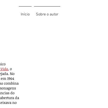
Início
Sobre o autor
sico
 Vida
, o
ejada. No
o em 1964
ma
combina
rsonagens
ncias do
abertura da
deixava no