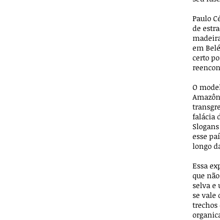
Paulo C
de estr
madeira
em Belé
certo p
reencont
O mode
Amazôni
transgre
falácia
Slogans
esse pa
longo d
Essa ex
que não
selva e
se vale 
trechos
organic