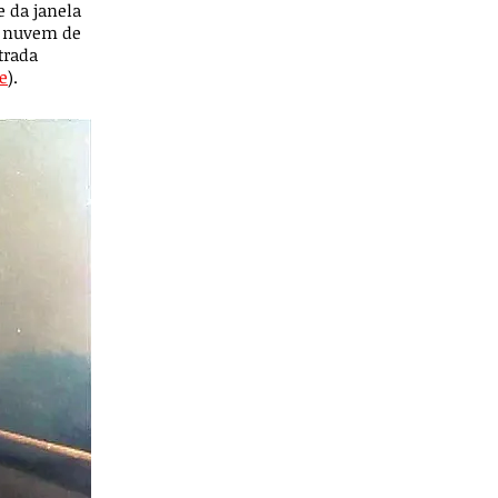
 da janela
a nuvem de
trada
e
).