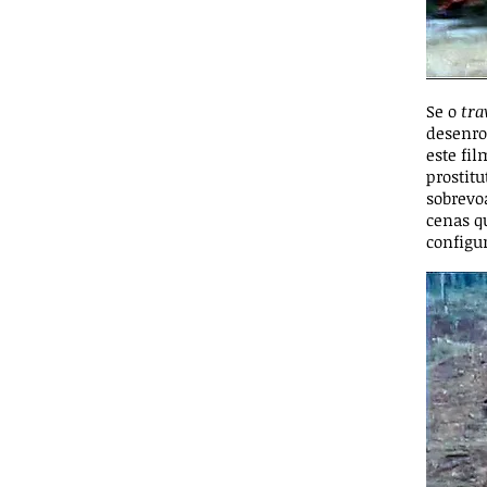
Se o
tra
desenro
este fi
prostit
sobrevo
cenas q
configu