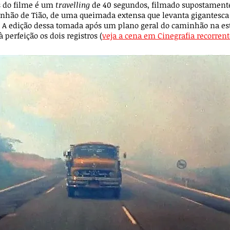
s do filme é um
travelling
de 40 segundos, filmado supostamente
nhão de Tião, de uma queimada extensa que levanta gigantesc
 A edição dessa tomada após um plano geral do caminhão na es
à perfeição os dois registros (
veja a cena em Cinegrafia recorrent