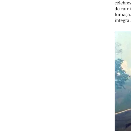
célebre
do cami
fumaça.
integra 