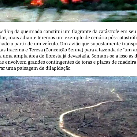
velling
da queimada constitui um flagrante da catástrofe em seu
lar, mais adiante teremos um exemplo de cenário pós-catastró
lmado a partir de um veículo. Um avião que supostamente transpo
utas Iracema e Teresa (Conceição Senna) para a fazenda de "um 
a uma ampla área de floresta já devastada. Somam-se a isso as d
ue envolvem grandes contingentes de toras e placas de madeira
rar uma paisagem de dilapidação.