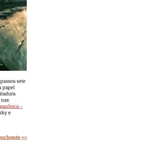
a
passou sete
m papel
itadura
 nas
mazônica –
zky e
enchente >>