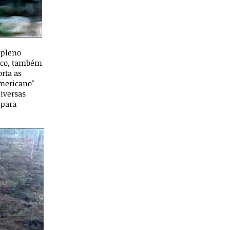
 pleno
fico, também
rta as
americano"
iversas
 para