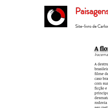
Paisagen
Site-livro de Carl
A fl
Iracema
A destr
brasilei
filme d
caso br
com sua
ficção 
princip
desmata
rodovia
seu rast