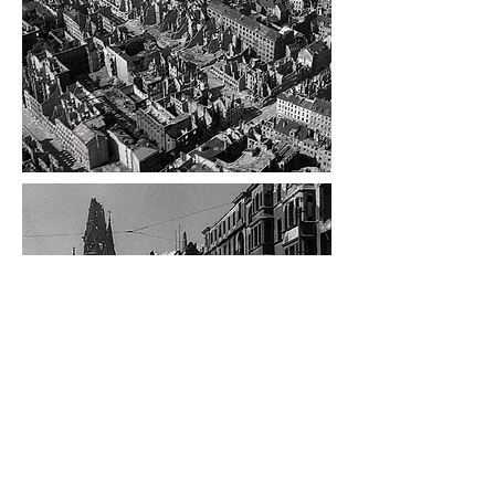
Esse tipo de abordagem sugere a
existência de um subgênero que
ganhou do crítico americano Denis Lim