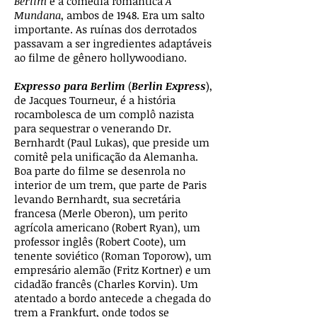
Berlim
e a comédia romântica
A
Mundana
, ambos de 1948. Era um salto
importante. As ruínas dos derrotados
passavam a ser ingredientes adaptáveis
ao filme de gênero hollywoodiano.
Expresso para Berlim
(
Berlin Express
),
de Jacques Tourneur, é a história
rocambolesca de um complô nazista
para sequestrar o venerando Dr.
Bernhardt (Paul Lukas), que preside um
comitê pela unificação da Alemanha.
Boa parte do filme se desenrola no
interior de um trem, que parte de Paris
levando Bernhardt, sua secretária
francesa (Merle Oberon), um perito
agrícola americano (Robert Ryan), um
professor inglês (Robert Coote), um
tenente soviético (Roman Toporow), um
empresário alemão (Fritz Kortner) e um
cidadão francês (Charles Korvin). Um
atentado a bordo antecede a chegada do
trem a Frankfurt, onde todos se