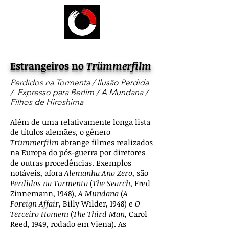
Estrangeiros no
Trümmerfilm
Perdidos na Tormenta / Ilusão Perdida
/ Expresso para Berlim / A Mundana /
Filhos de Hiroshima
Além de uma relativamente longa lista
de títulos alemães, o gênero
Trümmerfilm
abrange filmes realizados
na Europa do pós-guerra por diretores
de outras procedências. Exemplos
notáveis, afora
Alemanha Ano Zero
, são
Perdidos na Tormenta
(
The Search
, Fred
Zinnemann, 1948),
A Mundana
(
A
Foreign Affair
, Billy Wilder, 1948) e
O
Terceiro Homem
(
The Third Man
, Carol
Reed, 1949, rodado em Viena). As