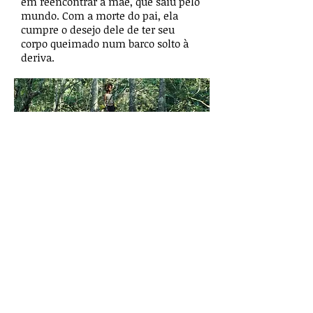
em reencontrar a mãe, que saiu pelo
mundo. Com a morte do pai, ela
cumpre o desejo dele de ter seu
corpo queimado num barco solto à
deriva.
Embora filmado cinco anos depois
do cataclismo,
Indomável Sonhadora
ainda tira partido de destroços
remanescentes. Após salvarem-se da
inundação, pai e filha escapam pelo
teto da casa e saem no seu barco –
que, por sinal, também é composto
por uma carcaça de camionete e